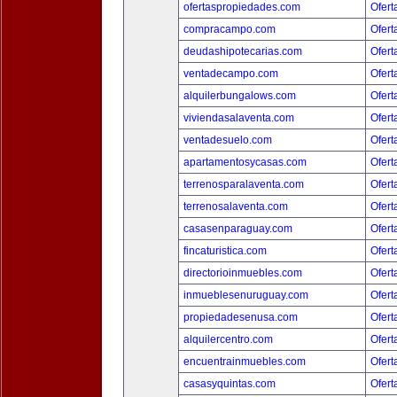
ofertaspropiedades.com
Ofert
compracampo.com
Ofert
deudashipotecarias.com
Ofert
ventadecampo.com
Ofert
alquilerbungalows.com
Ofert
viviendasalaventa.com
Ofert
ventadesuelo.com
Ofert
apartamentosycasas.com
Ofert
terrenosparalaventa.com
Ofert
terrenosalaventa.com
Ofert
casasenparaguay.com
Ofert
fincaturistica.com
Ofert
directorioinmuebles.com
Ofert
inmueblesenuruguay.com
Ofert
propiedadesenusa.com
Ofert
alquilercentro.com
Ofert
encuentrainmuebles.com
Ofert
casasyquintas.com
Ofert