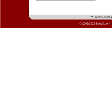
** Precios expre
© 2002/2022 Solo10.com