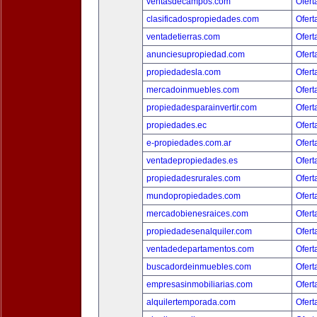
ventasdecampos.com
Ofert
clasificadospropiedades.com
Ofert
ventadetierras.com
Ofert
anunciesupropiedad.com
Ofert
propiedadesla.com
Ofert
mercadoinmuebles.com
Ofert
propiedadesparainvertir.com
Ofert
propiedades.ec
Ofert
e-propiedades.com.ar
Ofert
ventadepropiedades.es
Ofert
propiedadesrurales.com
Ofert
mundopropiedades.com
Ofert
mercadobienesraices.com
Ofert
propiedadesenalquiler.com
Ofert
ventadedepartamentos.com
Ofert
buscadordeinmuebles.com
Ofert
empresasinmobiliarias.com
Ofert
alquilertemporada.com
Ofert