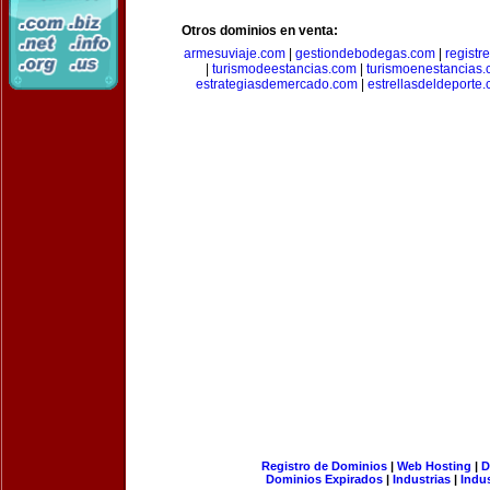
Otros dominios en venta:
armesuviaje.com
|
gestiondebodegas.com
|
regist
|
turismodeestancias.com
|
turismoenestancias
estrategiasdemercado.com
|
estrellasdeldeporte
Registro de Dominios
|
Web Hosting
|
D
Dominios Expirados
|
Industrias
|
Indu