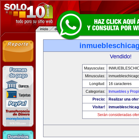
inmuebleschica
Vendido!
Mayusculas:
INMUEBLESCHI
Minusculas:
inmuebleschicag
Longitud:
16 caracteres
Categorias:
Inmuebles y Prop
Precio:
Realizar una ofer
Visitar!
inmuebleschica
Serán consideradas ofer