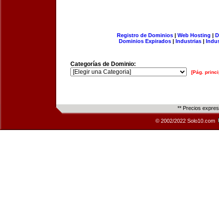
Registro de Dominios
|
Web Hosting
|
D
Dominios Expirados
|
Industrias
|
Indu
Categorías de Dominio:
[Pág. princi
** Precios expre
© 2002/2022 Solo10.com