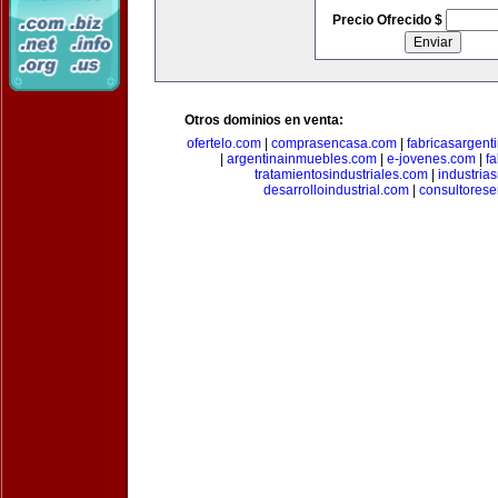
Precio Ofrecido $
Otros dominios en venta:
ofertelo.com
|
comprasencasa.com
|
fabricasargent
|
argentinainmuebles.com
|
e-jovenes.com
|
fa
tratamientosindustriales.com
|
industria
desarrolloindustrial.com
|
consultorese