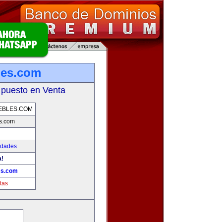
les.com
 puesto en Venta
EBLES.COM
s.com
edades
a!
es.com
tas