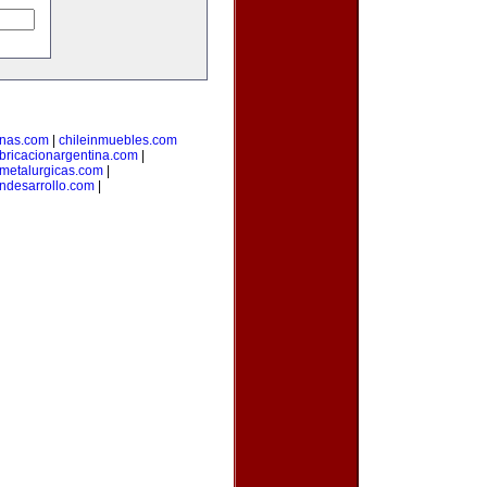
inas.com
|
chileinmuebles.com
bricacionargentina.com
|
smetalurgicas.com
|
ndesarrollo.com
|