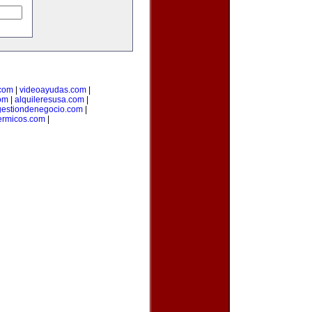
.com
|
videoayudas.com
|
om
|
alquileresusa.com
|
gestiondenegocio.com
|
ermicos.com
|