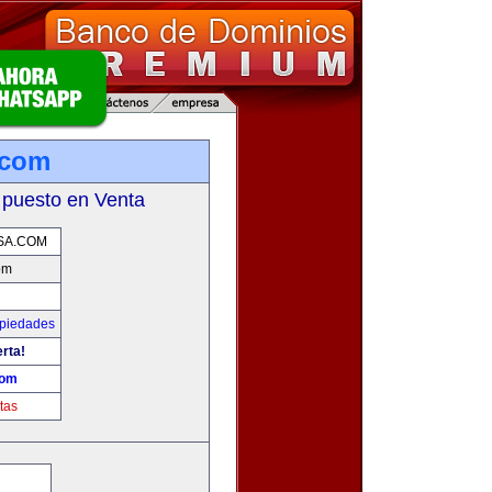
.com
 puesto en Venta
SA.COM
om
opiedades
erta!
com
tas