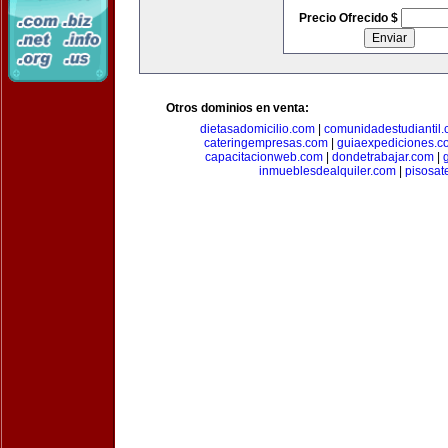
Precio Ofrecido $
Otros dominios en venta:
dietasadomicilio.com
|
comunidadestudiantil
cateringempresas.com
|
guiaexpediciones.c
capacitacionweb.com
|
dondetrabajar.com
|
inmueblesdealquiler.com
|
pisosat