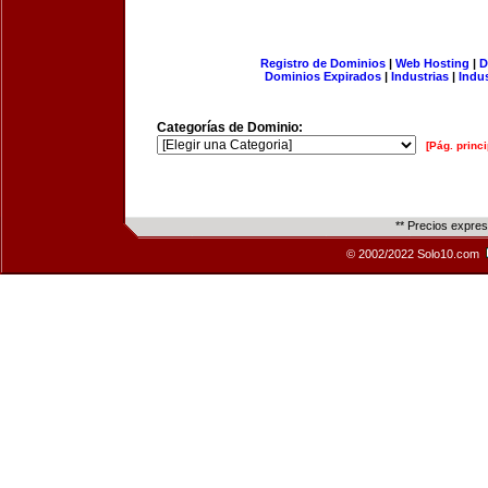
Registro de Dominios
|
Web Hosting
|
D
Dominios Expirados
|
Industrias
|
Indu
Categorías de Dominio:
[Pág. princi
** Precios expre
© 2002/2022 Solo10.com