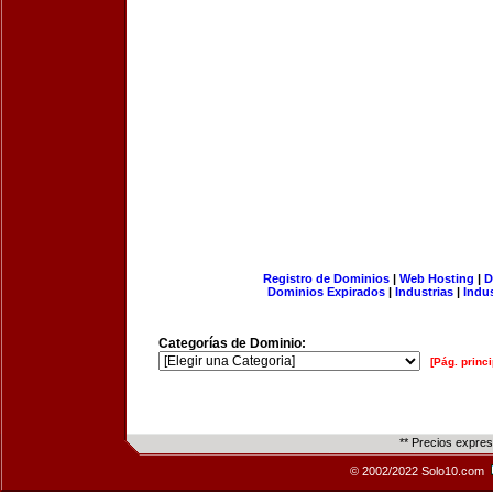
Registro de Dominios
|
Web Hosting
|
D
Dominios Expirados
|
Industrias
|
Indu
Categorías de Dominio:
[Pág. princi
** Precios expre
© 2002/2022 Solo10.com