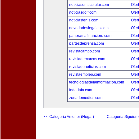
noticiasentucelular.com
Ofer
noticiasgolf.com
Ofer
noticiastenis.com
Ofer
novedadeslegales.com
Ofer
panoramafinanciero.com
Ofer
partesdeprensa.com
Ofer
revistacampo.com
Ofer
revistademarcas.com
Ofer
revistadenoticias.com
Ofer
revistaempleo.com
Ofer
tecnologiasdelainformacion.com
Ofer
tododato.com
Ofer
zonademedios.com
Ofer
<< Categoria Anterior (Hogar)
Categoria Siguient