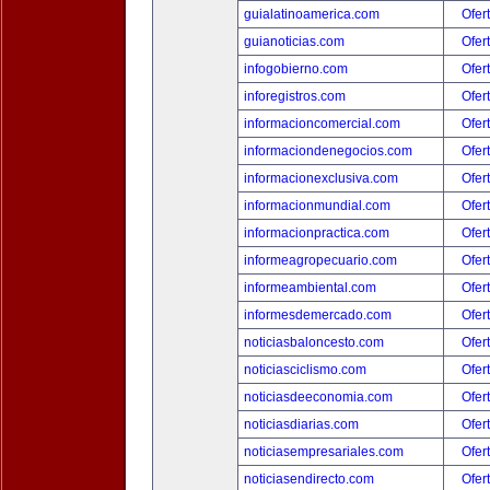
guialatinoamerica.com
Ofer
guianoticias.com
Ofer
infogobierno.com
Ofer
inforegistros.com
Ofer
informacioncomercial.com
Ofer
informaciondenegocios.com
Ofer
informacionexclusiva.com
Ofer
informacionmundial.com
Ofer
informacionpractica.com
Ofer
informeagropecuario.com
Ofer
informeambiental.com
Ofer
informesdemercado.com
Ofer
noticiasbaloncesto.com
Ofer
noticiasciclismo.com
Ofer
noticiasdeeconomia.com
Ofer
noticiasdiarias.com
Ofer
noticiasempresariales.com
Ofer
noticiasendirecto.com
Ofer