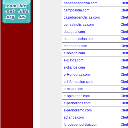
cadenadeportiva.com
Ofer
campoaldia.com
Ofer
cazadordenoticias.com
Ofer
centralnoticias.com
Ofer
dataguia.com
Ofer
diariodecocina.com
Ofer
diarioperu.com
Ofer
e-boletin.com
Ofer
e-Datos.com
Ofer
e-diarios.com
Ofer
e-Honduras.com
Ofer
e-Informacion.com
Ofer
e-mapa.com
Ofer
e-opiniones.com
Ofer
e-periodicos.com
Ofer
e-periodismo.com
Ofer
ediarios.com
Ofer
forodeperiodistas.com
Ofer