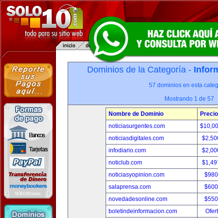
Dominios de la Categoría -
Infor
57 dominios en esta categ
Mostrando 1 de 57
Nombre de Dominio
Precio
noticiasurgentes.com
$10,0
noticiasdigitales.com
$2,50
infodiario.com
$2,00
noticlub.com
$1,49
noticiasyopinion.com
$980
salaprensa.com
$600
novedadesonline.com
$550
boletindeinformacion.com
Ofer