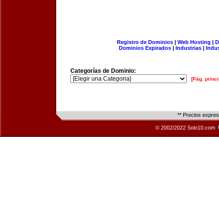
Registro de Dominios
|
Web Hosting
|
D
Dominios Expirados
|
Industrias
|
Indu
Categorías de Dominio:
[Pág. princi
** Precios expre
© 2002/2022 Solo10.com