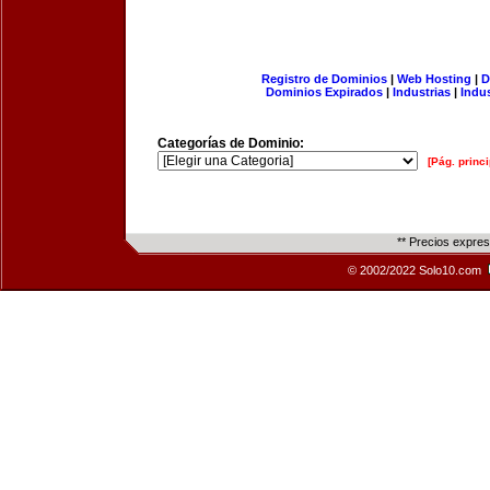
Registro de Dominios
|
Web Hosting
|
D
Dominios Expirados
|
Industrias
|
Indu
Categorías de Dominio:
[Pág. princi
** Precios expre
© 2002/2022 Solo10.com