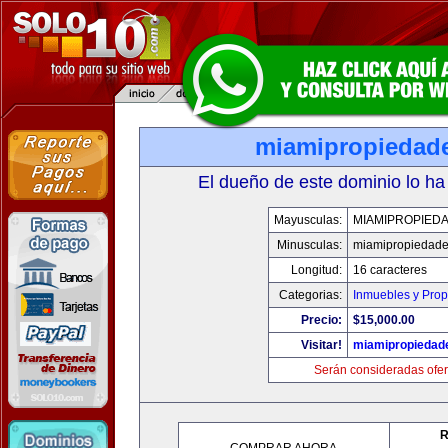
miamipropiedad
El dueño de este dominio lo ha
Mayusculas:
MIAMIPROPIED
Minusculas:
miamipropiedad
Longitud:
16 caracteres
Categorias:
Inmuebles y Pro
Precio:
$15,000.00
Visitar!
miamipropiedad
Serán consideradas ofer
R