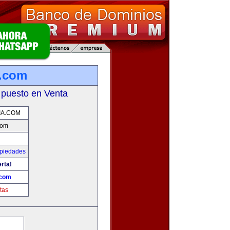
a.com
 puesto en Venta
IA.COM
com
opiedades
erta!
.com
tas