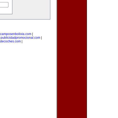
camposenbolivia.com
|
|
publicidadpromocional.com
|
osdecoches.com
|