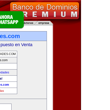
des.com
 puesto en Venta
DADES.COM
s.com
iedades
a!
es.com
tas