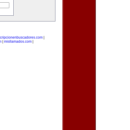
scripcionenbuscadores.com
|
m
|
misllamados.com
|