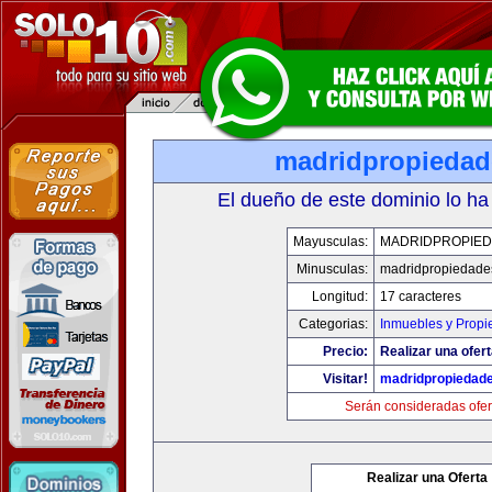
madridpropieda
El dueño de este dominio lo ha
Mayusculas:
MADRIDPROPIE
Minusculas:
madridpropiedade
Longitud:
17 caracteres
Categorias:
Inmuebles y Prop
Precio:
Realizar una ofert
Visitar!
madridpropiedad
Serán consideradas ofer
Realizar una Oferta