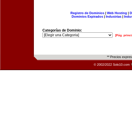
Registro de Dominios
|
Web Hosting
|
D
Dominios Expirados
|
Industrias
|
Indu
Categorías de Dominio:
[Pág. princi
** Precios expre
© 2002/2022 Solo10.com