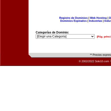
Registro de Dominios
|
Web Hosting
|
D
Dominios Expirados
|
Industrias
|
Indu
Categorías de Dominio:
[Pág. princi
** Precios expre
© 2002/2022 Solo10.com