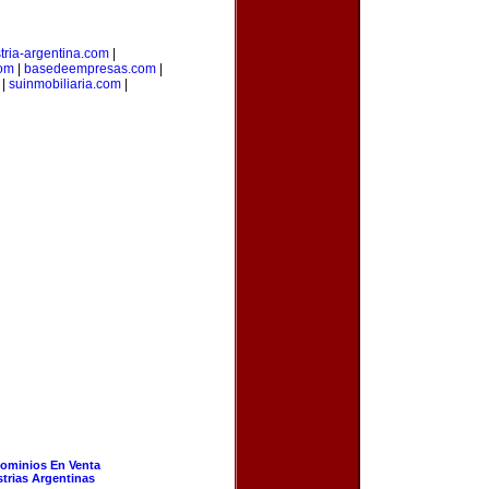
tria-argentina.com
|
com
|
basedeempresas.com
|
|
suinmobiliaria.com
|
ominios En Venta
strias Argentinas