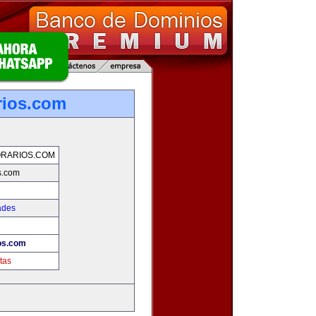
rios.com
RARIOS.COM
s.com
ades
ios.com
tas