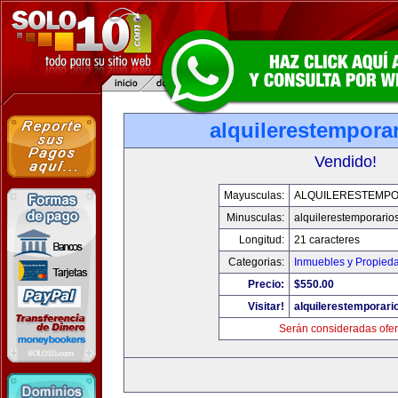
alquilerestempora
Vendido!
Mayusculas:
ALQUILERESTEMPO
Minusculas:
alquilerestemporario
Longitud:
21 caracteres
Categorias:
Inmuebles y Propied
Precio:
$550.00
Visitar!
alquilerestemporar
Serán consideradas ofer