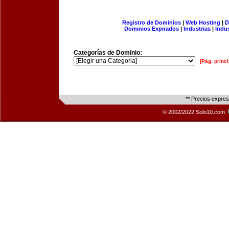
Registro de Dominios
|
Web Hosting
|
D
Dominios Expirados
|
Industrias
|
Indu
Categorías de Dominio:
[Pág. princi
** Precios expre
© 2002/2022 Solo10.com