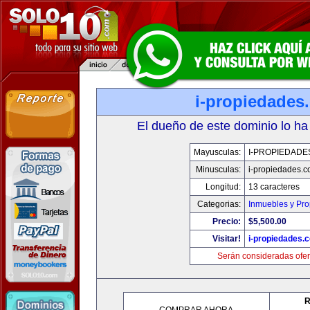
i-propiedades
El dueño de este dominio lo ha
Mayusculas:
I-PROPIEDADE
Minusculas:
i-propiedades.
Longitud:
13 caracteres
Categorias:
Inmuebles y Pr
Precio:
$5,500.00
Visitar!
i-propiedades.
Serán consideradas ofer
R