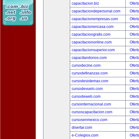
capacitacion.biz
Ofert
capacitaciondepersonal.com
Ofert
capacitacionempresas.com
Ofert
capacitacionencasa.com
Ofert
capacitaciongratis.com
Ofert
capacitaciononline.com
Ofert
capacitacionsuperior.com
Ofert
capacitandonos.com
Ofert
cursodecine.com
Ofert
cursodefinanzas.com
Ofert
cursodesistemas.com
Ofert
cursodevuelo.com
Ofert
cursodeweb.com
Ofert
cursointernacional.com
Ofert
cursoscapacitacion.com
Ofert
cursosenmexico.com
Ofert
disertar.com
Ofert
e-Colegios.com
Ofert