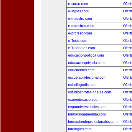
e-curso.com
Ofert
e-Ingles.com
Ofert
e-maestro.com
Ofert
e-maestros.com
Ofert
e-profesor.com
Ofert
e-Tesis.com
Ofert
e-Tutoriales.com
Ofert
educacionpolitica.com
Ofert
educacionprivada.com
Ofert
educuentos.com
Ofert
escuelaprofesional.com
Ofert
estudiegratis.com
Ofert
estudiosprofesionales.com
Ofert
expoeducacion.com
Ofert
expouniversidades.com
Ofert
formacionamedida.com
Ofert
formaciondeprofesionales.com
Ofert
foroingles.com
Ofert