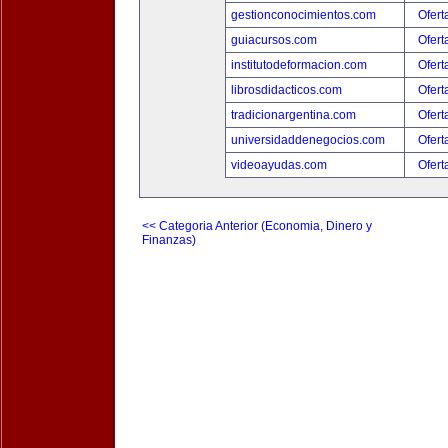
gestionconocimientos.com
Ofert
guiacursos.com
Ofert
institutodeformacion.com
Ofert
librosdidacticos.com
Ofert
tradicionargentina.com
Ofert
universidaddenegocios.com
Ofert
videoayudas.com
Ofert
<< Categoria Anterior (Economia, Dinero y
Finanzas)